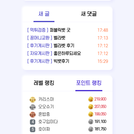
새 글
새 댓글
등록일
[ 먹튀검증 ]
퍼블릭벳 굿
17:48
등록일
[ 꽁머니교환 ]
벨라벳
17:13
등록일
[ 후기게시판 ]
벨라벳 후기
17:12
등록일
[ 자유게시판 ]
좋은하루되세요
17:12
등록일
[ 후기게시판 ]
빅뱃후기
15:29
레벨 랭킹
포인트 랭킹
카리스마
219,900
오오슈기
207,050
혼밥충
199,050
호구입미다
191,100
4
호이짜
181,750
5