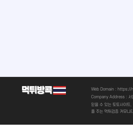
Web Domain : https:/
Company Address 
믿을 수 있는 토토사이트
플 주는 먹튀검증 커뮤니티