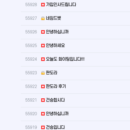
번호
55928
가입인사드립니다
번호
55927
네임드벳
번호
55926
안녕하십니까
번호
55925
안녕하세요
번호
55924
오늘도 화이팅입니다!!!
번호
55923
판도라
번호
55922
판도라 후기
번호
55921
건승합시다
번호
55920
안녕하십니까
번호
55919
건승입니다