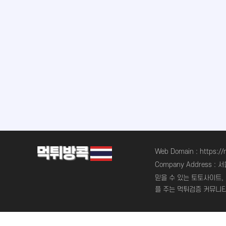
Web Domain : https:/
Company Address 
믿을 수 있는 토토사이트
플 주는 먹튀검증 커뮤니티