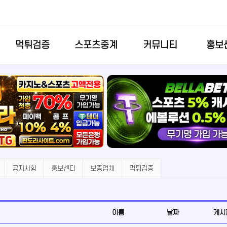
먹튀검증
스포츠중계
커뮤니티
홍보
공지사항
홍보센터
보증업체
먹튀검증
이름
날짜
게시