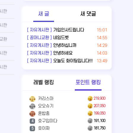
시판
새 글
새 댓글
시판
등록일
[ 자유게시판 ]
가입인사드립니다
15:01
등록일
[ 꽁머니교환 ]
네임드벳
14:55
교환
등록일
[ 자유게시판 ]
안녕하십니까
14:29
등록일
시판
[ 자유게시판 ]
안녕하세요
14:03
등록일
[ 자유게시판 ]
오늘도 화이팅입니다!!!
13:49
시판
레벨 랭킹
포인트 랭킹
카리스마
219,900
오오슈기
207,050
혼밥충
199,050
호구입미다
191,100
4
호이짜
181,750
5