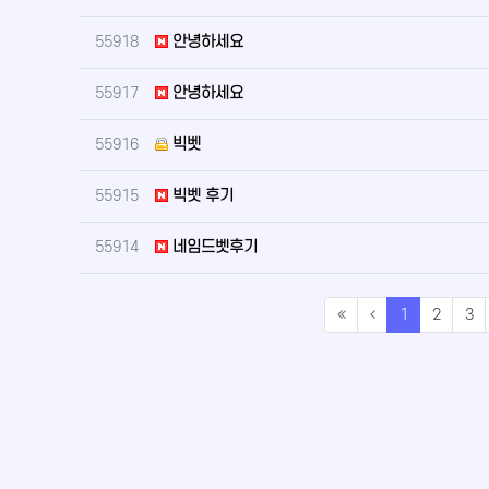
번호
55918
안녕하세요
번호
55917
안녕하세요
번호
55916
빅벳
번호
55915
빅벳 후기
번호
55914
네임드벳후기
(current)
1
2
3