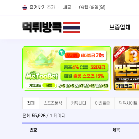
상단 네비
즐겨찾기 추가
새글
08월 09일(일)
메인 메뉴
보증업체
전체게시물 그룹 목록
전체
스포츠분석
커뮤니티
이벤트존
먹튀사이트
전체
55,928
/ 1 페이지
번호
제목