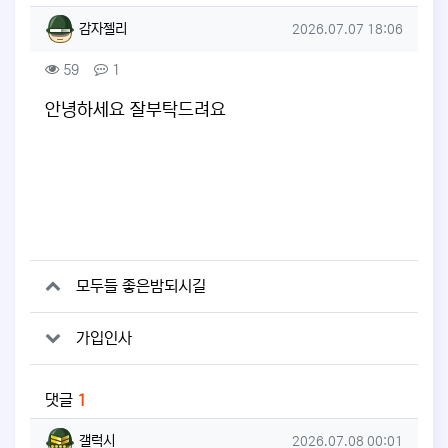
작성자 정보
작성
작성일
감자젤리
2026.07.07 18:06
컨텐츠 정보
조회
댓글
59
1
본문
안녕하세요 잘부탁드려요
관련자료
모두들 좋은밤되시길
가입인사
댓글
1
갤럭시님의 댓글
작성일
갤럭시
2026.07.08 00:01