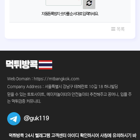
자동등록방지 숫자를 순서대로 입력하세요.
목록
Web Domain : https://mtbangkok.com
Company Address : 서울특별시 강남구 테헤란로 10길 18 하나빌딩
믿을 수 있는 토토사이트, 메이저놀이터와 안전놀이터 추천해주고 꽁머니, 입플 주
는 먹튀검증 커뮤니티.
@guk119
먹튀방콕 24시 텔레그램 고객센터 아이디 확인하시어 사칭에 유의하시기 바