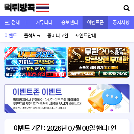
메뉴
스포츠중계
전체
커뮤니티
홍보센터
이벤트존
공지사항
이벤트
출석체크
꽁머니교환
포인트안내
이벤트 기간 : 2026년 07월 08일 핸디+언