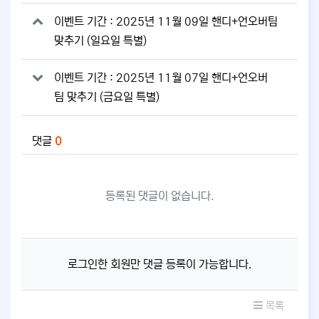
관련자료
이벤트 기간 : 2025년 11월 09일 핸디+언오버팀
맞추기 (일요일 특별)
이벤트 기간 : 2025년 11월 07일 핸디+언오버
팀 맞추기 (금요일 특별)
댓글
0
등록된 댓글이 없습니다.
로그인한 회원만 댓글 등록이 가능합니다.
목록