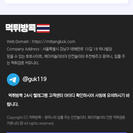
Web Domain : https://mtbangkok.com
Company Address : 서울특별시 강남구 테헤란로 10길 18 하나빌딩
믿을 수 있는 토토사이트, 메이저놀이터와 안전놀이터 추천해주고 꽁머니, 입플 주
는 먹튀검증 커뮤니티.
@guk119
먹튀방콕 24시 텔레그램 고객센터 아이디 확인하시어 사칭에 유의하시기 바
랍니다.
Copyright (C) 먹튀방콕 - 꽁머니와 입플 주는 안전놀이터, 메이저놀이터 전문 먹튀검증
커뮤니티 @ All rights reserved.