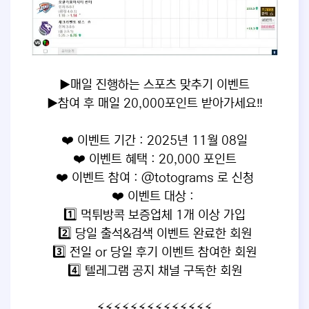
▶️매일 진행하는 스포츠 맞추기 이벤트
▶️참여 후 매일 20,000포인트 받아가세요‼️
❤️ 이벤트 기간 : 2025년 11월 08일
❤️ 이벤트 혜택 : 20,000 포인트
❤️ 이벤트 참여 : @totograms 로 신청
❤️ 이벤트 대상 :
1️⃣ 먹튀방콕 보증업체 1개 이상 가입
2️⃣ 당일 출석&검색 이벤트 완료한 회원
3️⃣ 전일 or 당일 후기 이벤트 참여한 회원
4️⃣ 텔레그램 공지 채널 구독한 회원
⚡️⚡️⚡️⚡️⚡️⚡️⚡️⚡️⚡️⚡️⚡️⚡️⚡️⚡️