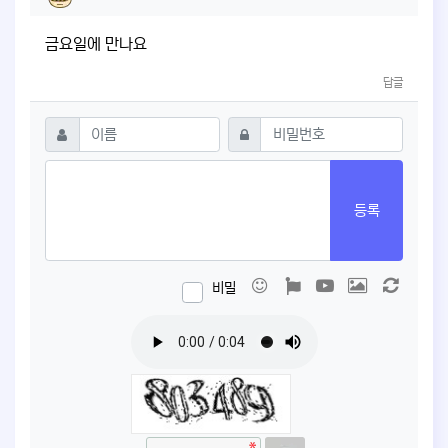
금요일에 만나요
답글
댓글쓰기
필수
필수
이름
비밀번호
등록
이모티콘
폰트어썸
동영상
이미지
새 댓글
비밀