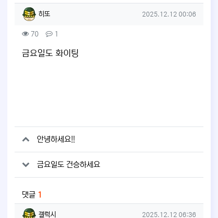
작성자 정보
작성
작성일
히또
2025.12.12 00:06
컨텐츠 정보
조회
댓글
70
1
본문
금요일도 화이팅
관련자료
안녕하세요!!
금요일도 건승하세요
댓글
1
갤럭시님의 댓글
작성일
갤럭시
2025.12.12 06:36