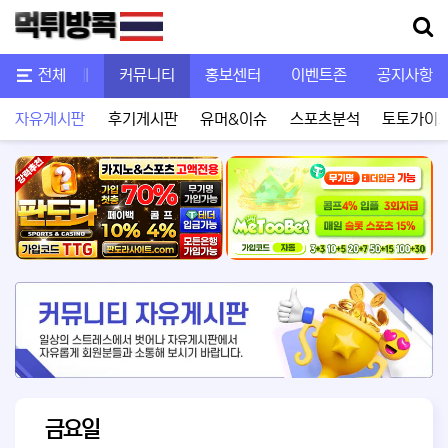
메뉴
스포츠중계
전체
커뮤니티
홍보센터
이벤트존
공지사항
자유게시판
후기게시판
유머&이슈
스포츠분석
토토가이
금요일