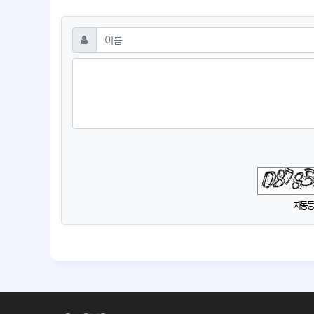
댓글쓰기
필수
이름
숫자음성듣기
새로고침
자동등