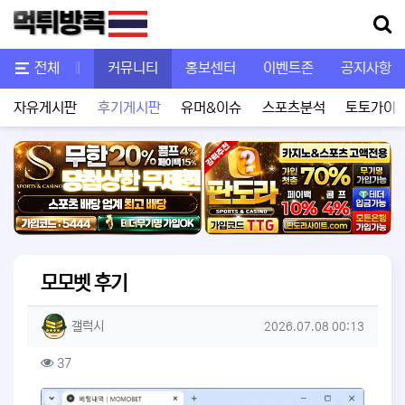
메뉴
스포츠중계
전체
커뮤니티
홍보센터
이벤트존
공지사항
자유게시판
후기게시판
유머&이슈
스포츠분석
토토가이
모모벳 후기
작성자 정보
작성
작성일
갤럭시
2026.07.08 00:13
컨텐츠 정보
조회
37
본문