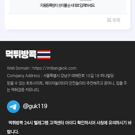
자동등록방지 숫자를 순서대로 입력하세요.
목록
Web Domain : https://mtbangkok.com
Company Address : 서울특별시 강남구 테헤란로 10길 18 하나빌딩
믿을 수 있는 토토사이트, 메이저놀이터와 안전놀이터 추천해주고 꽁머니, 입플 주
는 먹튀검증 커뮤니티.
@guk119
먹튀방콕 24시 텔레그램 고객센터 아이디 확인하시어 사칭에 유의하시기 바
랍니다.