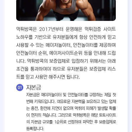
먹튀방콕은 2017년부터 운영해온 먹튀검증 사이트
노하우를 기반으로 유저분들에게 항상 안전하게 믿고
사용할 수 있는 메이저놀이터, 안전놀이터를 제공하며
안전놀이터 순위, 메이저사이트순위 등을 안내해 드립
니다. 먹튀방콕의 보증업체로 입점하기 위해서는 아래
조건을 통과하여야 하므로 유저분들은 보증업체 리스
트를 믿고 사용만 해주시면 됩니다.
자본금
01
자본금은 메이저놀이터 및 안전놀이터를 규정하는 제일 첫
번째 키워드입니다. 여유로운 자본력을 보유하고 있는 업체
는 충전, 환전에 지연이 없으며 먹튀의 피해가 발생할 확률
이 현저히 적습니다. 그러므로 먹튀방콕은 해당 토토사이트
의 자본금 규모를 1순위로 선정하여 파악한 후 보증업체로
등록합니다.