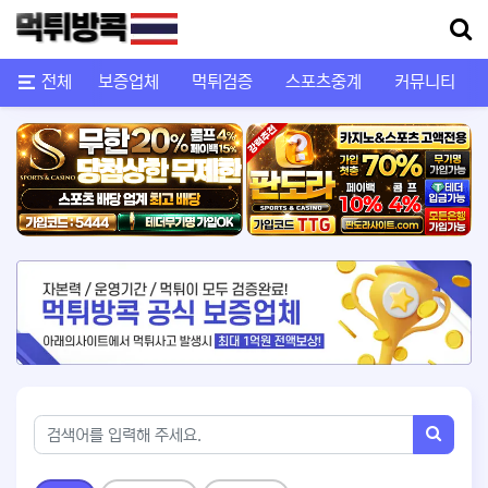
메뉴
전체
보증업체
먹튀검증
스포츠중계
커뮤니티
검색어
검색하