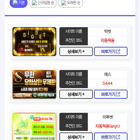
기본
신규입점 순
오래된 순
사이트 이름
빅벳
추천인 코드
자동적용
상세보기 +
바로가기
사이트 이름
에스
추천인 코드
5444
상세보기 +
바로가기
사이트 이름
미투벳
추천인 코드
자동적용(anjn)
상세보기 +
바로가기