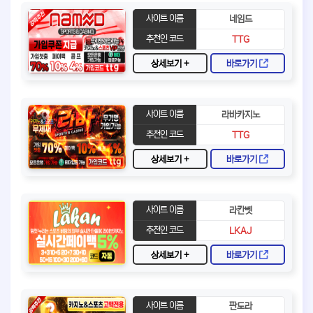
사이트 이름
네임드
추천인 코드
TTG
상세보기 +
바로가기
사이트 이름
라바카지노
추천인 코드
TTG
상세보기 +
바로가기
사이트 이름
라칸벳
추천인 코드
LKAJ
상세보기 +
바로가기
사이트 이름
판도라